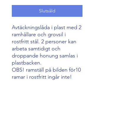
Slutsåld
Avtäckningslåda i plast med 2
ramhållare och grovsil i
rostfritt stål. 2 personer kan
arbeta samtidigt och
droppande honung samlas i
plastbacken.
OBS! ramställ på bilden för10
ramar i rostfritt ingår inte!
Passar alla ramformat.
biredskap@skogenshonung.se