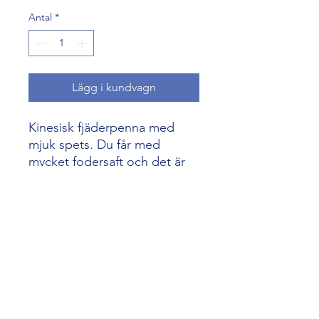
Antal
*
Lägg i kundvagn
Kinesisk fjäderpenna med
mjuk spets. Du får med
mycket fodersaft och det är
lättare att få av larven.
biredskap@skogenshonung.se
©2026 Skogens Biredskap