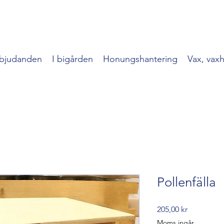
bjudanden
I bigården
Honungshantering
Vax, vax
Pollenfälla
Pris
205,00 kr
Moms ingår