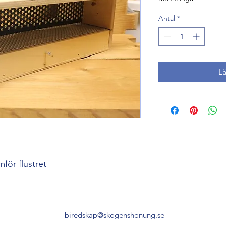
Antal
*
L
mför flustret
biredskap@skogenshonung.se