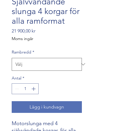
Självvändande
slunga 4 korgar för
alla ramformat
Pris
21 900,00 kr
Moms ingår
Rambredd
*
Antal
*
Lägg i kundvagn
Motorslunga med 4
självvändade korgar, för alla