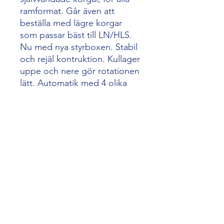
ramformat. Går även att
beställa med lägre korgar
som passar bäst till LN/HLS.
Nu med nya styrboxen. Stabil
och rejäl kontruktion. Kullager
uppe och nere gör rotationen
lätt. Automatik med 4 olika
tidsinställningar, vänder själv i
3 cykler. Steglös
varvtalsreglering. Helt i
rostfritt, förutom ena locket
som tillverkas i plexiglas.
Innerdiameter 82 cm.
2 års garanti.
Art.nr K8234