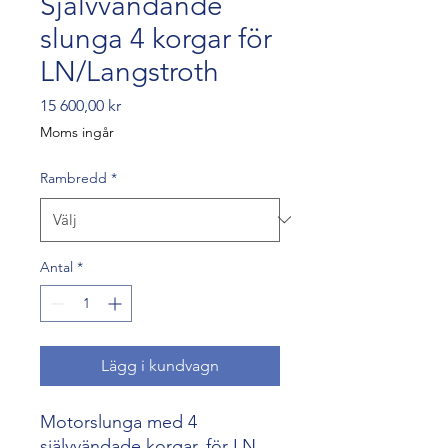
Självvändande
slunga 4 korgar för
LN/Langstroth
Pris
15 600,00 kr
Moms ingår
Rambredd
*
Antal
*
Lägg i kundvagn
Motorslunga med 4
självvändade korgar, för LN