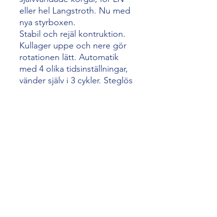
eller hel Langstroth. Nu med
nya styrboxen.
Stabil och rejäl kontruktion.
Kullager uppe och nere gör
rotationen lätt. Automatik
med 4 olika tidsinställningar,
vänder själv i 3 cykler. Steglös
varvtalsreglering. Helt i
rostfritt, förutom ena locket
som tillverkas i plexiglas.
Innerdiameter 63 cm.
2 års garanti.
Art.nr K6334
biodling slunga biodlare
honung slunga