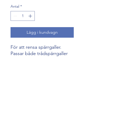
Antal
*
Lägg i kundvagn
För att rensa spärrgaller.
Passar både trådspärrgaller
och plast.
biredskap@skogenshonung.se
©2026 Skogens Biredskap
biodling slunga biredskap honung bikupa kupa naturlig