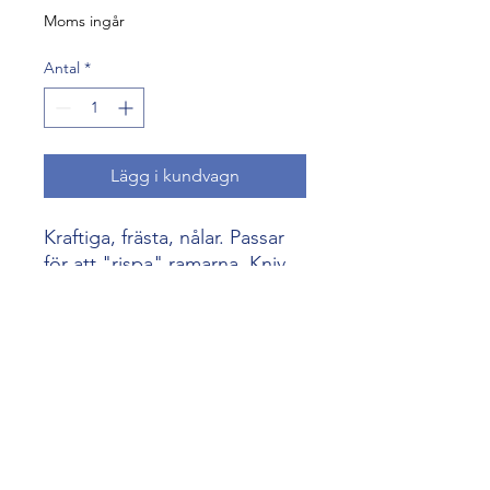
Moms ingår
Antal
*
Lägg i kundvagn
Kraftiga, frästa, nålar. Passar
för att "rispa" ramarna. Kniv
på sidan.
biredskap@skogenshonung.se