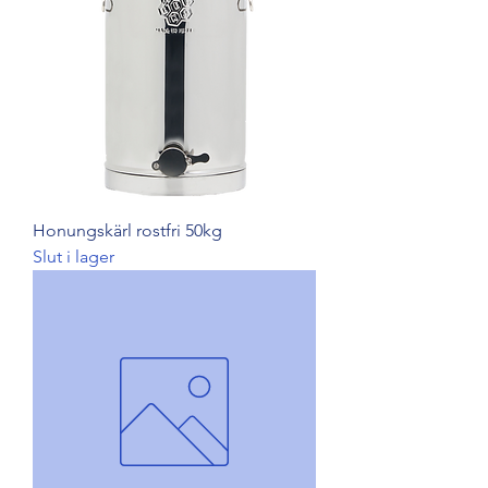
Honungskärl rostfri 50kg
Slut i lager