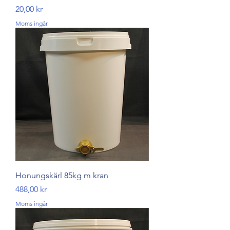
Pris
20,00 kr
Moms ingår
Honungskärl 85kg m kran
Pris
488,00 kr
Moms ingår