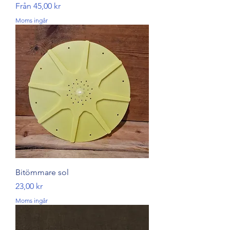
Reapris
Från
45,00 kr
Moms ingår
Bitömmare sol
Pris
23,00 kr
Moms ingår