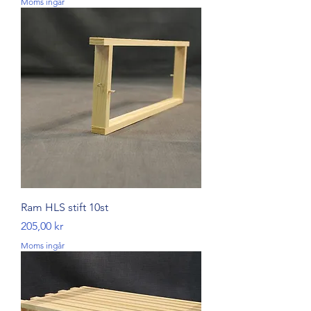
Moms ingår
Ram HLS stift 10st
Pris
205,00 kr
Moms ingår