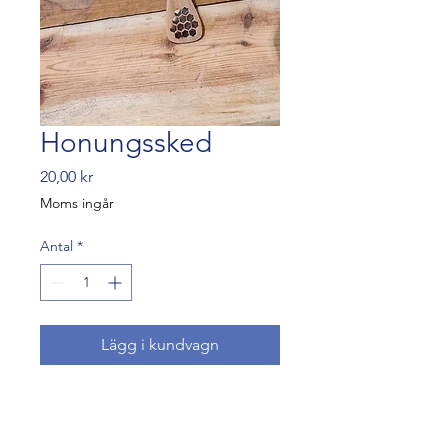
Honungssked
Pris
20,00 kr
Moms ingår
Antal
*
Lägg i kundvagn
Sked i trä för att ringla
honung