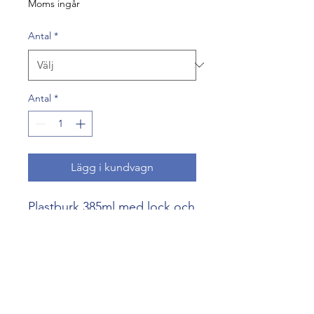
Moms ingår
Antal
*
Antal
*
Lägg i kundvagn
Plastburk 385ml med lock och
locksäkring. Rymmer 500g
honung