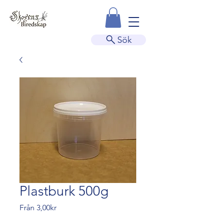
Sök
Plastburk 500g
Reapris
Från
3,00kr